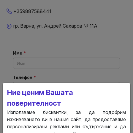
+359887588441
гр. Варна, ул. Андрей Сахаров № 11А
Име
*
Телефон
*
+359 Bulgaria
Ние ценим Вашата
поверителност
Имейл
*
Използваме бисквитки, за да подобрим
изживяването ви в нашия сайт, да предоставяме
Съобщение
*
персонализирани реклами или съдържание и да