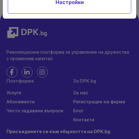
Настройки
Революционна платформа за управление на дружества
с променлив капитал.
Платформа
За DPK.bg
Услуги
За нас
Абонаменти
Регистрация на фирма
Често задавани въпроси
Блог
Контакти
Присъединете се към общността на DPK.bg