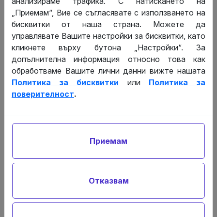
анализираме трафика. С натискането на
„Приемам“, Вие се съгласявате с използването на
бисквитки от наша страна. Можете да
управлявате Вашите настройки за бисквитки, като
кликнете върху бутона „Настройки“. За
допълнителна информация относно това как
Съгласен съм личните ми данни да бъдат
обработваме Вашите лични данни вижте нашата
обработвани от „Джи Ем Пи Консулт“ ООД за
Политика за бисквитки
или
Политика за
целите на конкретното запитване съгласно
Политика за поверителност
*
поверителност
.
Приемам
Общите условия
на „Джи Ем Пи
Консулт“ ООД за целите на конкретното
запитване съгласно Общи условия.
*
Приемам
Изпрати съобщение
Отказвам