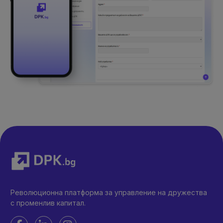
Революционна платформа за управление на дружества
с променлив капитал.