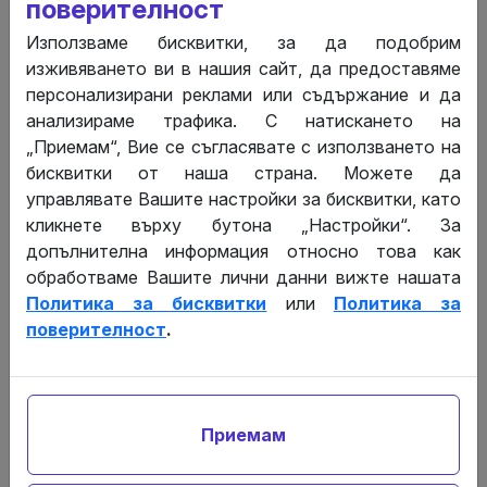
поверителност
Използваме бисквитки, за да подобрим
изживяването ви в нашия сайт, да предоставяме
Първоначална регистрация
персонализирани реклами или съдържание и да
анализираме трафика. С натискането на
Не искате да се занимавате сами? Ние ще
„Приемам“, Вие се съгласявате с използването на
подготвим и подадем всички документи за
бисквитки от наша страна. Можете да
регистрация на Вашето ДПК в Търговския регистър
управлявате Вашите настройки за бисквитки, като
за нула време.
кликнете върху бутона „Настройки“. За
допълнителна информация относно това как
обработваме Вашите лични данни вижте нашата
Политика за бисквитки
или
Политика за
поверителност
.
Промени в ДПК
Искате да промените името, адреса или
управителя на вашето ДПК? Ние поемаме цялата
комуникация и документация с регистъра. По-
Приемам
малко време в бюрокрация, повече време за бизнес.