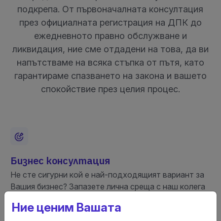
подкрепа. От първоначалната консултация
през официалната регистрация на ДПК до
ежедневното правно обслужване и
ликвидация, ние сме отдадени на това, да ви
напътстваме на всяка стъпка от пътя, като
гарантираме спазването на закона и вашето
спокойствие през целия процес.
Бизнес консултация
Не сте сигурни кой е най-подходящият вариант за
Вашия бизнес? Запазете лична среща с наш колега
за стратегическа и правна насока.
Ние ценим Вашата