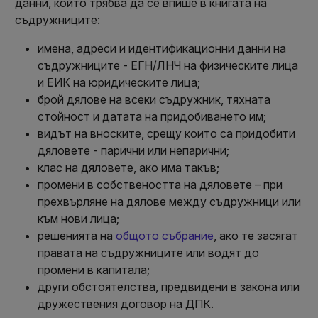
данни, който трябва да се впише в книгата на
съдружниците:
имена, адреси и идентификационни данни на
съдружниците - ЕГН/ЛНЧ на физическите лица
и ЕИК на юридическите лица;
брой дялове на всеки съдружник, тяхната
стойност и датата на придобиването им;
видът на вноските, срещу които са придобити
дяловете - парични или непарични;
клас на дяловете, ако има такъв;
промени в собствеността на дяловете – при
прехвърляне на дялове между съдружници или
към нови лица;
решенията на
общото събрание
, ако те засягат
правата на съдружниците или водят до
промени в капитала;
други обстоятелства, предвидени в закона или
дружествения договор на ДПК.