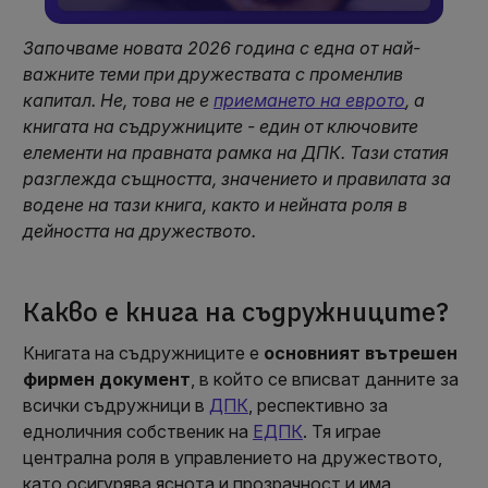
Започваме новата 2026 година с една от най-
важните теми при дружествата с променлив
капитал. Не, това не е
приемането на еврото
, а
книгата на съдружниците - един от ключовите
елементи на правната рамка на ДПК. Тази статия
разглежда същността, значението и правилата за
водене на тази книга, както и нейната роля в
дейността на дружеството.
Какво е книга на съдружниците?
Книгата на съдружниците е
основният вътрешен
фирмен документ
, в който се вписват данните за
всички съдружници в
ДПК
, респективно за
едноличния собственик на
ЕДПК
. Тя играе
централна роля в управлението на дружеството,
като осигурява яснота и прозрачност и има