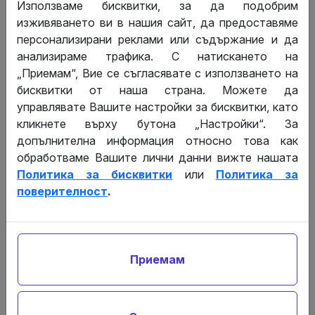
Използваме бисквитки, за да подобрим
съдружниците и управляващите органи;
изживяването ви в нашия сайт, да предоставяме
Снабдяване с актуално извлечение от книгата
персонализирани реклами или съдържание и да
на съдружниците за предоставяне на
анализираме трафика. С натискането на
държавни органи, банки и трети лица.
„Приемам“, Вие се съгласявате с използването на
бисквитки от наша страна. Можете да
управлявате Вашите настройки за бисквитки, като
Защо да изберете електронна
кликнете върху бутона „Настройки“. За
книга на съдружниците в DPK.bg?
допълнителна информация относно това как
обработваме Вашите лични данни вижте нашата
Всички дейности, свързани с вписването на нови
Политика за бисквитки
или
Политика за
съдружници, прехвърлянето на дялове и други
поверителност
.
промени в книгата на съдружниците могат да се
извършват лесно и бързо чрез нашата платформа.
След
регистрация
всеки потребител има
възможност да създаде за период от 1
Приемам
месец
безплатна
онлайн книга на
съдружниците
, отговаряща на всички законови
изисквания. Нещо повече - нашата платформа
предоставя достъп до онлайн книга на