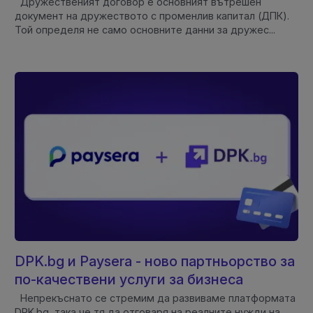
Дружественият договор е основният вътрешен
документ на дружеството с променлив капитал (ДПК).
Той определя не само основните данни за дружес...
DPK.bg и Paysera - ново партньорство за
по-качествени услуги за бизнеса
Непрекъснато се стремим да развиваме платформата
DPK.bg, така че тя да отговаря на реалните нужди на