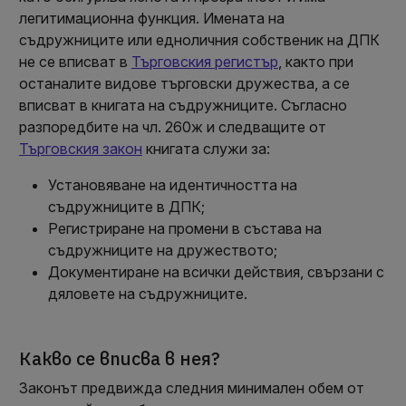
легитимационна функция. Имената на
съдружниците или едноличния собственик на ДПК
не се вписват в
Търговския регистър
, както при
останалите видове търговски дружества, а се
вписват в книгата на съдружниците. Съгласно
разпоредбите на чл. 260ж и следващите от
Търговския закон
книгата служи за:
Установяване на идентичността на
съдружниците в ДПК;
Регистриране на промени в състава на
съдружниците на дружеството;
Документиране на всички действия, свързани с
дяловете на съдружниците.
Какво се вписва в нея?
Законът предвижда следния минимален обем от