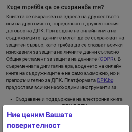
Къде трябва да се съхранява тя?
Книгата се съхранява на адреса на дружеството
или на друго място, определено с дружествения
договор на ДПК. При водене на онлайн книга на
съдружниците, данните могат да се съхраняват на
защитен сървър, като трябва да се спазват всички
изисквания за защита на личните данни съгласно
Общия регламент за защита на данните (
GDPR
). В
съвременната дигитална ера, воденето на онлайн
книга на съдружниците е не само възможно, но и
препоръчително за ДПК. Платформата
DPK.bg
предоставя всички необходими инструменти за:
Създаване и поддържане на електронна книга
на съдружниците в ДПК/ЕДПК;
Вписване на промени след одобрение от
Ние ценим Вашата
компетентните органи на дружеството;
поверителност
Осигуряване на постоянен и сигурен достъп за