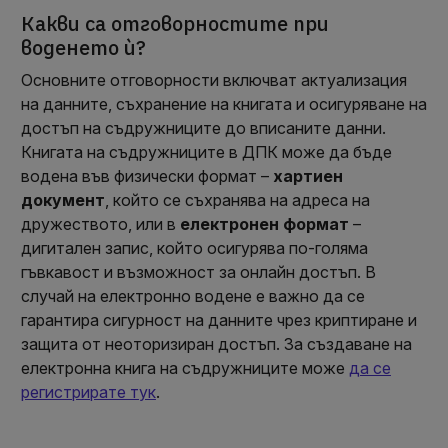
Какви са отговорностите при
воденето ѝ?
Основните отговорности включват актуализация
на данните, съхранение на книгата и осигуряване на
достъп на съдружниците до вписаните данни.
Книгата на съдружниците в ДПК може да бъде
водена във физически формат –
хартиен
документ
, който се съхранява на адреса на
дружеството, или в
електронен
формат
–
дигитален запис, който осигурява по-голяма
гъвкавост и възможност за онлайн достъп. В
случай на електронно водене е важно да се
гарантира сигурност на данните чрез криптиране и
защита от неоторизиран достъп. За създаване на
електронна книга на съдружниците може
да се
регистрирате тук
.