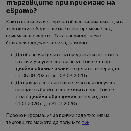
търговците при приемане на
еврото?
Както във всички сфери на обществения живот, и в
търговския оборот ще настъпят промени след
приемане на еврото. Така например, всяко
българско дружество е задължено:
Да обозначи цените на предлаганите от него
стоки и услуги в евро и лева. Това е т.нар.
двойно обозначаване
на цените за периода
от 08.08.2025 г. до 08.08.2026 г.
Да връща ресто изцяло в евро при получено
плащане в брой в левове или в евро. Това е
т.нар.
двойно обращение
за периода от
01.01.2026 г. до 31.01.2026 г.
Повече информация за всички задължения на
търговците можете да получите
тук
.