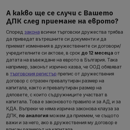
А какво ще се случи с Вашето
ДПК след приемане на еврото?
Според
закона
всички търговски дружества трябва
да приведат вътрешните си документи и да
приемат изменения в дружествените си договори/
учредителните си актове, в срок
до 12 месеца
от
датата на въвеждане на еврото в България. Така
например, законът изрично казва, че ООД обявяват
в
търговския регистър
препис от дружествения
договор с отразен превалутиран размер на
капитала, както и превалутиран размер на
дяловете, с които съдружниците участват в
капитала. Това е законовото правило и за АД, и за
КДА. Въпреки че няма изрична законова клауза за
ДПК,
по аналогия
можем да приемем, че същото
важи и за него, ако в дружествения му договор е
вписан размерът на капитала.