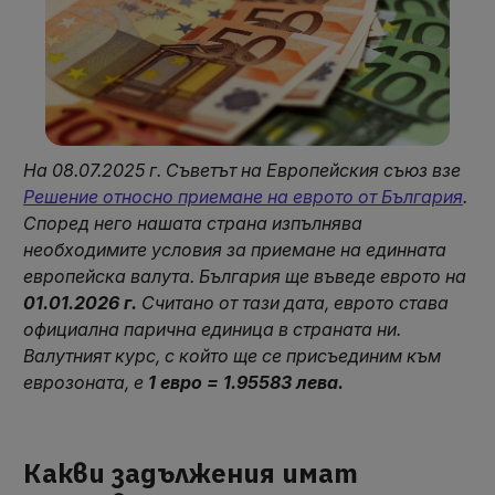
На 08.07.2025 г. Съветът на Европейския съюз взе
Решение относно приемане на еврото от България
.
Според него нашата страна изпълнява
необходимите условия за приемане на единната
европейска валута. България ще въведе еврото на
01.01.2026 г.
Считано от тази дата, еврото става
официална парична единица в страната ни.
Валутн
ият курс, с който ще се присъедини
м към
еврозоната, е
1 евро = 1.95583 лева.
Какви задължения имат