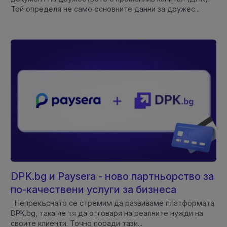
Той определя не само основните данни за дружес...
DPK.bg и Paysera - ново партньорство за
по-качествени услуги за бизнеса
Непрекъснато се стремим да развиваме платформата
DPK.bg, така че тя да отговаря на реалните нужди на
своите клиенти. Точно поради тази...