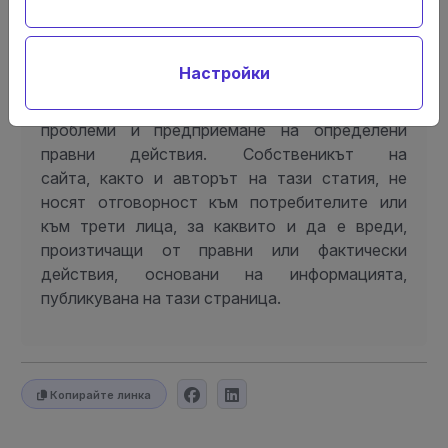
Настоящата статия не представлява правен
съвет или консултация, а има само
информационен характер. Публикацията не
Настройки
следва да се използва като основа,
обосновка или мотив за решаване на правни
проблеми и предприемане на определени
правни действия. Собственикът на
сайта, както и авторът на тази статия, не
носят отговорност към потребителите или
към трети лица, за каквито и да е вреди,
произтичащи от правни или фактически
действия, основани на информацията,
публикувана на тази страница.
Копирайте линка