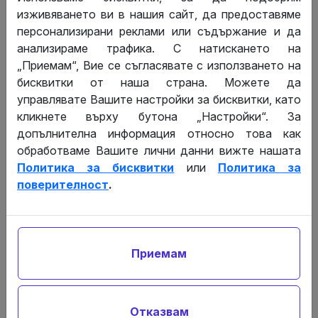
изживяването ви в нашия сайт, да предоставяме
персонализирани реклами или съдържание и да
Как да регистрирате ново ДПК
анализираме трафика. С натискането на
след приемане на еврото?
„Приемам“, Вие се съгласявате с използването на
бисквитки от наша страна. Можете да
След 01.01.2026 г. ново ДПК или ЕДПК ще се
управлявате Вашите настройки за бисквитки, като
регистрира с минимален капитал от
един
кликнете върху бутона „Настройки“. За
евроцент
(0.01 EUR). Дяловете от един клас
допълнителна информация относно това как
трябва да са с една и съща номинална стойност. А
обработваме Вашите лични данни вижте нашата
дяловете от отделните класове може да бъдат
Политика за бисквитки
или
Политика за
различни по размер. Размерът на капитала в ДПК
поверителност
.
следва да бъде отразен и в книгата на
съдружниците. А в случай че нямате книга на
съдружниците, можете да изготвите електронна
такава в нашата платформа
тук
.
Приемам
Ограничаване на отговорност
Отказвам