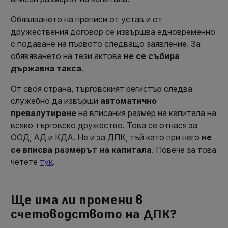
Обявяването на преписи от устав и от
дружествения договор се извършва едновременно
с подаване на първото следващо заявление. За
обявяването на тези актове
не се събира
държавна такса
.
От своя страна, търговският регистър следва
служебно да извърши
автоматично
превалутиране
на вписания размер на капитала на
всяко търговско дружество. Това се отнася за
ООД, АД и КДА. Не и за ДПК, тъй като при него
не
се вписва размерът на капитала
. Повече за това
четете
тук
.
Ще има ли промени в
счетоводството на ДПК?